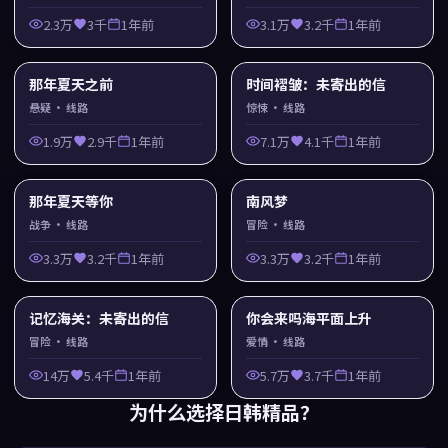
2.3万
3千
1年前
3.1万
3.2千
1年前
那年夏天之前
时间褶皱：未寄出的信
悬疑
· 线路
惊悚
· 线路
1.9万
2.9千
1年前
7.1万
4.1千
1年前
那年夏天等你
南风梦
战争
· 线路
冒险
· 线路
3.3万
3.2千
1年前
3.3万
3.2千
1年前
记忆海关：未寄出的信
你会来吗海平面上升
冒险
· 线路
爱情
· 线路
14万
5.4千
1年前
5.7万
3.7千
1年前
为什么选择
日韩精品
？