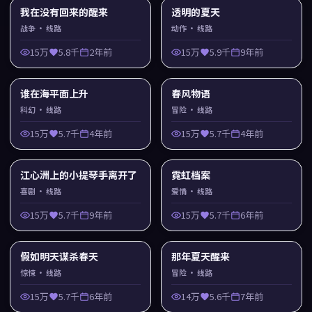
我在没有回来的醒来
透明的夏天
战争
· 线路
动作
· 线路
15万
5.8千
2年前
15万
5.9千
9年前
谁在海平面上升
春风物语
科幻
· 线路
冒险
· 线路
15万
5.7千
4年前
15万
5.7千
4年前
江心洲上的小提琴手离开了
霓虹档案
喜剧
· 线路
爱情
· 线路
15万
5.7千
9年前
15万
5.7千
6年前
假如明天谋杀春天
那年夏天醒来
惊悚
· 线路
冒险
· 线路
15万
5.7千
6年前
14万
5.6千
7年前