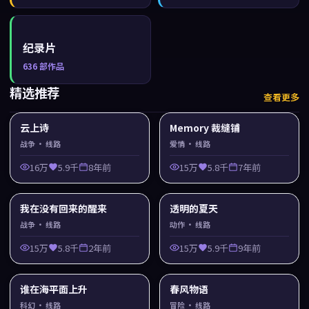
纪录片
636
部作品
精选推荐
查看更多
云上诗
Memory 裁缝铺
战争
· 线路
爱情
· 线路
16万
5.9千
8年前
15万
5.8千
7年前
我在没有回来的醒来
透明的夏天
战争
· 线路
动作
· 线路
15万
5.8千
2年前
15万
5.9千
9年前
谁在海平面上升
春风物语
科幻
· 线路
冒险
· 线路