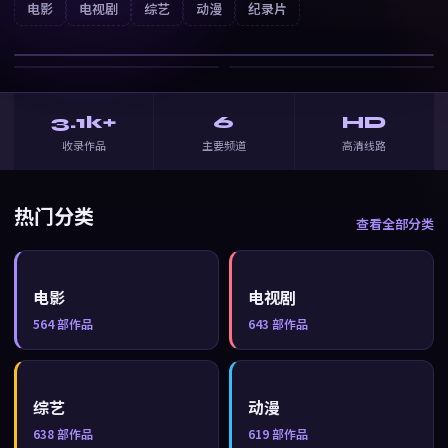
云上诗
电影
电视剧
综艺
动漫
纪录片
战争
· ⭐
7.0
3.1k+
6
HD
收录作品
主要频道
高清线路
热门分类
查看全部分类
电影
电视剧
564
部作品
643
部作品
综艺
动漫
638
部作品
619
部作品