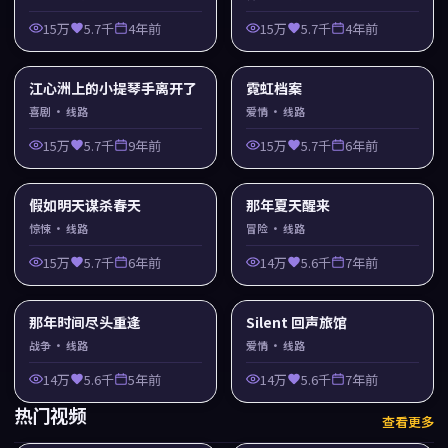
15万
5.7千
4年前
15万
5.7千
4年前
江心洲上的小提琴手离开了
霓虹档案
喜剧
· 线路
爱情
· 线路
15万
5.7千
9年前
15万
5.7千
6年前
假如明天谋杀春天
那年夏天醒来
惊悚
· 线路
冒险
· 线路
15万
5.7千
6年前
14万
5.6千
7年前
那年时间尽头重逢
Silent 回声旅馆
战争
· 线路
爱情
· 线路
14万
5.6千
5年前
14万
5.6千
7年前
热门视频
查看更多