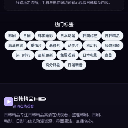
线路稳定流畅，手机与电脑端均可省心观看日韩精品内容。
热门标签
韩剧
日剧
韩国电影
日本动漫
韩国综艺
日韩精品
高清在线
爱情片
悬疑片
动作片
科幻片
经典回顾
热门排行
最新更新
免费观看
日本电影
泰剧
高分韩剧
日漫新番
日韩精品HD
高清在线观看
日韩精品专注日韩精品高清在线观看，整理韩剧、日剧、
韩影、日影与综艺动漫资源，界面简洁、点播省心。