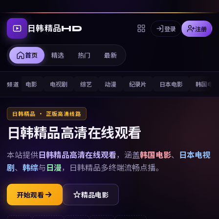
日韩精品HD
登录
注册
首页
精选
热门
最新
电影
电视剧
综艺
动漫
纪录片
日本电影
韩国电
频道
日韩精品 · 正版高清线路
日韩精品高清在线观看
本站提供
日韩精品高清在线观看
，涵盖
韩国电影
、
日本电视
剧
、
韩综
与
日漫
，
日韩精品
多终端流畅点播。
开始观看
精品电影