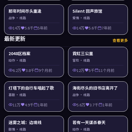
那年时间尽头重逢
Silent 回声旅馆
战争
· 线路
爱情
· 线路
14万
5.6千
5年前
14万
5.6千
7年前
最新更新
查看更多
2048区档案
霓虹三公里
动作
· 线路
冒险
· 线路
6.2万
3.8千
9个月前
12万
5千
11个月前
灯塔下的自行车唱起了歌
海街尽头的旧书店离开了
喜剧
· 线路
战争
· 线路
11万
4.9千
1年前
5.6万
3.7千
1年前
迷雾之城：边境线
若有一天谋杀春天
剧情
· 线路
动作
· 线路